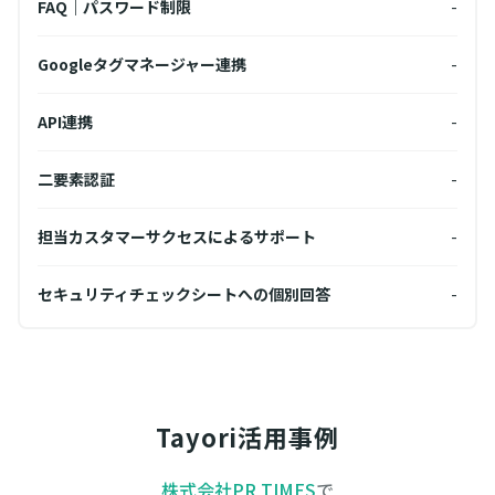
FAQ｜パスワード制限
-
FA
-
Googleタグマネージャー連携
-
Go
-
API連携
-
API
-
二要素認証
-
二要
-
担当カスタマーサクセスによるサポート
-
担当
-
セキュリティチェックシートへの個別回答
-
セキ
Tayori活用事例
株式会社PR TIMES
で