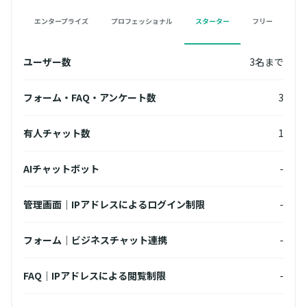
エンタープライズ
プロフェッショナル
スターター
フリー
名まで
ユーザー数
3名まで
ユー
無制限
フォーム・FAQ・アンケート数
3
フォ
3
有人チャット数
1
有人
無制限
AIチャットボット
-
AI
10個
管理画面｜IPアドレスによるログイン制限
-
管理
フォーム｜ビジネスチャット連携
-
フォ
10個
FAQ｜IPアドレスによる閲覧制限
-
FA