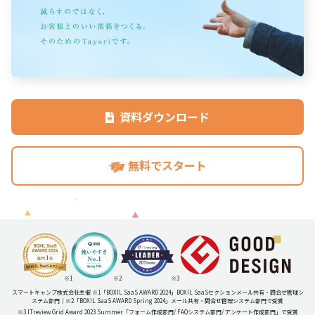
資料ダウンロード
無料でスタート
※1
※2
※3
スマートキャンプ株式会社主催 ※1「BOXIL SaaS AWARD 2024」BOXIL SaaSセクションメール共有・問合せ管理シ
ステム部門｜※2「BOXIL SaaS AWARD Spring 2024」メール共有・問合せ管理システム部門で受賞
※3 ITreview Grid Award 2023 Summer
「フォーム作成部門
/ FAQシステム部門
/ アンケート作成部門」
で受賞