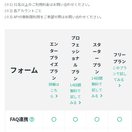
(※1) 31名以上のご利用料金はお問い合わせください。
(※2) 各アカウントごと
(※3) APIの無制限利用をご希望の際はお問い合わせください。
プロ
エン
フェ
スタ
ター
ッシ
ータ
フリー
プラ
ョナ
ー
プラン
イズ
ル
プラ
フォーム
このプラ
プラ
プラ
ン
ンで試し
ン
ン
14日間
てみる
無料で
詳細は
14日間
試して
こち
無料で
みる
ら
試して
みる
FAQ連携