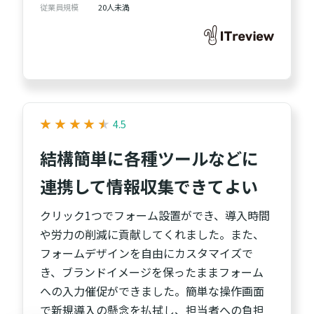
従業員規模
20人未満
★
★
★
★
★
★
★
★
★
★
4.5
結構簡単に各種ツールなどに
連携して情報収集できてよい
クリック1つでフォーム設置ができ、導入時間
や労力の削減に貢献してくれました。また、
フォームデザインを自由にカスタマイズで
き、ブランドイメージを保ったままフォーム
への入力催促ができました。簡単な操作画面
で新規導入の懸念を払拭し、担当者への負担