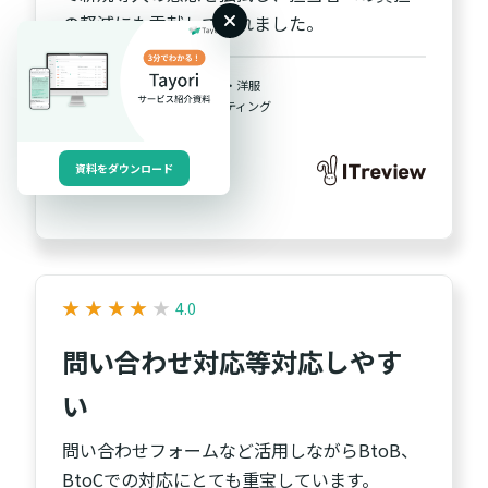
の軽減にも貢献してくれました。
業種
ファッション・洋服
職種
宣伝・マーケティング
従業員規模
20人未満
資料をダウンロード
★
★
★
★
★
★
★
★
★
★
4.0
問い合わせ対応等対応しやす
い
問い合わせフォームなど活用しながらBtoB、
BtoCでの対応にとても重宝しています。